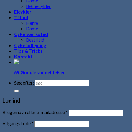
Dame
Børnecykler
Elcykler
Tilbud
Herre
Dame
Cykelværksted
Bestil tid
Cykeludlejning
Tips & Tricks
Kontakt
69 Google-anmeldelser
Søg efter:
Log ind
Brugernavn eller e-mailadresse
*
Adgangskode
*