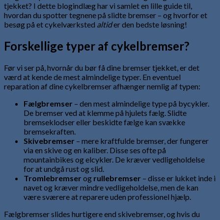
tjekket? I dette blogindlæg har vi samlet en lille guide til,
hvordan du spotter tegnene på slidte bremser – og hvorfor et
besøg på et cykelværksted
altid
er den bedste løsning!
Forskellige typer af cykelbremser?
Før vi ser på, hvornår du bør få dine bremser tjekket, er det
værd at kende de mest almindelige typer. En eventuel
reparation af dine cykelbremser afhænger nemlig af typen:
Fælgbremser
– den mest almindelige type på bycykler.
De bremser ved at klemme på hjulets fælg. Slidte
bremseklodser eller beskidte fælge kan svække
bremsekraften.
Skivebremser
– mere kraftfulde bremser, der fungerer
via en skive og en kaliber. Disse ses ofte på
mountainbikes og elcykler. De kræver vedligeholdelse
for at undgå rust og slid.
Tromlebremser
og
rullebremser
– disse er lukket inde i
navet og kræver mindre vedligeholdelse, men de kan
være sværere at reparere uden professionel hjælp.
Fælgbremser slides hurtigere end skivebremser, og hvis du