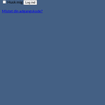
Husk mig
Log ind
Mistet din adgangskode?