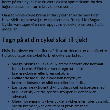
kører på en elcykel, bør du være ekstra opmærksom, da den
højere fart stiller større krav til bremserne.
Uanset hvilken type bremser din cykel har, vil de med tiden
blive slidte og kræve justering eller udskiftning. Hos Søgade
Cykler varetager vi enhver opgave med cykelbremser på
alle
modeller.
Tegn på at din cykel skal til tjek!
Hvis du oplever en eller flere af disse problemer, er det på rette
tid, at du tager din cykel forbi et cykelværksted!
Svage bremser
– skal du klemme hårdere end normalt
for at bremse? Det kan være tegn på slidte
bremseklodser eller bremsekabler.
Hvinende lyde
– høje lyde kan betyde, at
bremseklodserne er slidt ned eller beskidte.
Langsom reaktionstid
– hvis din cykel fortsætter med
at rulle et stykke tid, før den stopper, er det en klar
advarsel.
Ujævn bremsning
– hvis cyklen rykker eller føles ustabil,
når du bremser, kan der være et problem med