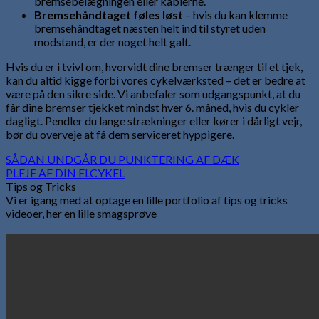
bremsebelægningen eller kablerne.
Bremsehåndtaget føles løst
– hvis du kan klemme
bremsehåndtaget næsten helt ind til styret uden
modstand, er der noget helt galt.
Hvis du er i tvivl om, hvorvidt dine bremser trænger til et tjek,
kan du altid kigge forbi vores cykelværksted – det er bedre at
være på den sikre side. Vi anbefaler som udgangspunkt, at du
får dine bremser tjekket mindst hver 6. måned, hvis du cykler
dagligt. Pendler du lange strækninger eller kører i dårligt vejr,
bør du overveje at få dem serviceret hyppigere.
SÅDAN UNDGÅR DU PUNKTERING AF DÆK
PLEJE AF DIN ELCYKEL
Tips og Tricks
Vi er igang med at optage en lille portfolio af tips og tricks
videoer, her en lille smagsprøve