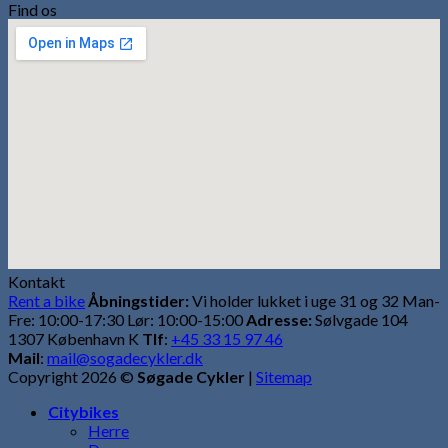
Find os
Kontakt
Rent a bike
Åbningstider:
Vi holder lukket i uge 31 og 32 Man-
Fre: 10:00-17:30 Lør: 10:00-15:00
Adresse:
Sølvgade 104
1307 København K
Tlf
:
+45 33 15 97 46
Mail
:
mail@sogadecykler.dk
Copyright 2026 ©
Søgade Cykler
|
Sitemap
Citybikes
Herre