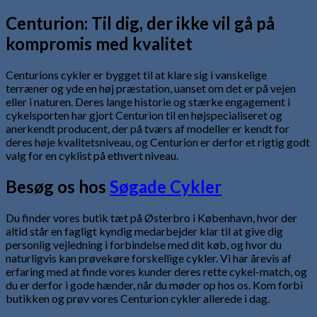
Centurion: Til dig, der ikke vil gå på
kompromis med kvalitet
Centurions cykler er bygget til at klare sig i vanskelige
terræner og yde en høj præstation, uanset om det er på vejen
eller i naturen. Deres lange historie og stærke engagement i
cykelsporten har gjort Centurion til en højspecialiseret og
anerkendt producent, der på tværs af modeller er kendt for
deres høje kvalitetsniveau, og Centurion er derfor et rigtig godt
valg for en cyklist på ethvert niveau.
Besøg os hos
Søgade Cykler
Du finder vores butik tæt på Østerbro i København, hvor der
altid står en fagligt kyndig medarbejder klar til at give dig
personlig vejledning i forbindelse med dit køb, og hvor du
naturligvis kan prøvekøre forskellige cykler. Vi har årevis af
erfaring med at finde vores kunder deres rette cykel-match, og
du er derfor i gode hænder, når du møder op hos os. Kom forbi
butikken og prøv vores Centurion cykler allerede i dag.