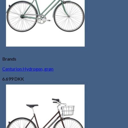
Brands
Centurion Hydrogen, grøn
6.699
DKK