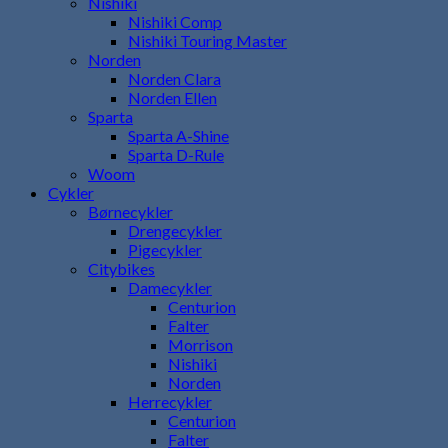
Nishiki
Nishiki Comp
Nishiki Touring Master
Norden
Norden Clara
Norden Ellen
Sparta
Sparta A-Shine
Sparta D-Rule
Woom
Cykler
Børnecykler
Drengecykler
Pigecykler
Citybikes
Damecykler
Centurion
Falter
Morrison
Nishiki
Norden
Herrecykler
Centurion
Falter