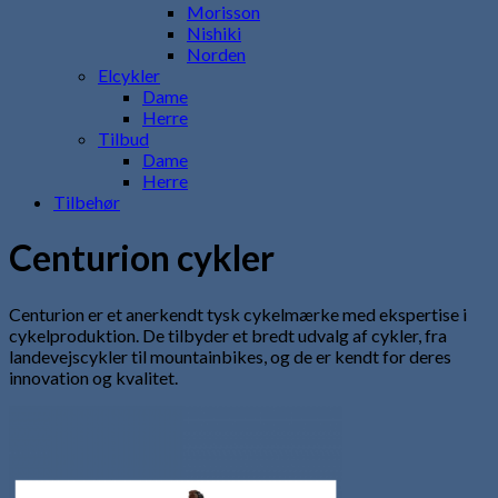
Morisson
Nishiki
Norden
Elcykler
Dame
Herre
Tilbud
Dame
Herre
Tilbehør
Centurion cykler
Centurion er et anerkendt tysk cykelmærke med ekspertise i
cykelproduktion. De tilbyder et bredt udvalg af cykler, fra
landevejscykler til mountainbikes, og de er kendt for deres
innovation og kvalitet.