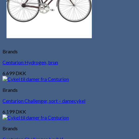
Brands
Centurion Hydrogen, brun
6.699
DKK
Brands
Centurion Challenger, sort – damecykel
6.199
DKK
Brands