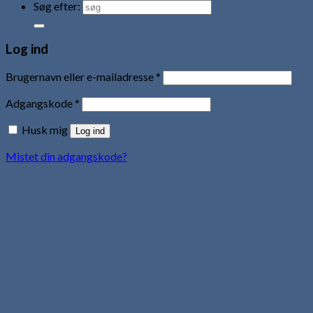
Søg efter:
Log ind
Brugernavn eller e-mailadresse
*
Adgangskode
*
Husk mig
Log ind
Mistet din adgangskode?