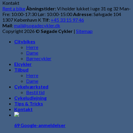
Kontakt
Rent a bike
Åbningstider:
Vi holder lukket i uge 31 og 32 Man-
Fre: 10:00-17:30 Lør: 10:00-15:00
Adresse:
Sølvgade 104
1307 København K
Tlf
:
+45 33 15 97 46
Mail
:
mail@sogadecykler.dk
Copyright 2026 ©
Søgade Cykler
|
Sitemap
Citybikes
Herre
Dame
Børnecykler
Elcykler
Tilbud
Herre
Dame
Cykelværksted
Bestil tid
Cykeludlejning
Tips & Tricks
Kontakt
69 Google-anmeldelser