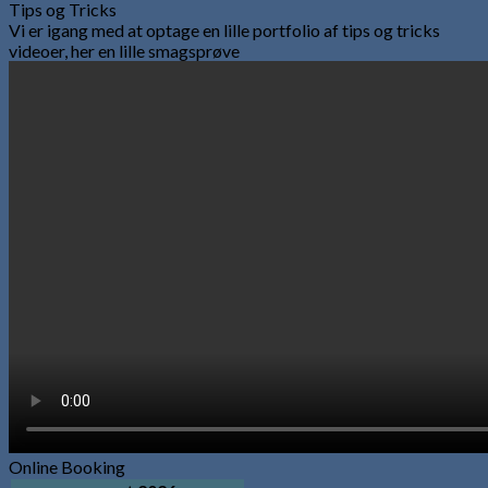
Tips og Tricks
Vi er igang med at optage en lille portfolio af tips og tricks
videoer, her en lille smagsprøve
Online Booking