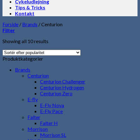
Cykeludlejning
Tips & Tricks
Kontakt
Forside
/
Brands
/
Centurion
Filter
Showing all 10 results
Produktkategorier
Brands
Centurion
Centurion Challenger
Centurion Hydrogen
Centurion Zero
E-fly
E-Fly Nova
E-Fly Pace
Falter
Falter H
Morrison
Morrison SL