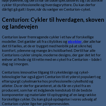
høje ydeevne, og dertil har de både specialiseret sig i at udvikle
cykler til professionelle og hverdagsryttere. Du kan derfor
dårligt gå galt i byen, når du vælger en Centurion-cykel.
Centurion: Cykler til hverdagen, skoven
og landevejen
Centurion laver fremragende cykler i et hav af forskellige
modeller. Det gælder alt fra citybikes og
elcykler
, der alle har
det til fælles, at de er bygget med henblik på at sikre høj
komfort, ydeevne og mange års holdbarhed. Dertil har alle
Centurions cykler simple, moderne designs, der gør det let for
enhver at finde sig til rette med en cykel fra Centurion – både i
dag og i morgen.
Centurions innovative tilgang til cykeldesign og cykel-
teknologier har også gjort Centurion til et yderst populært og
efterspurgt cykelmærke hos professionelle cykelhold og
atleter. Du er derfor garanteret, at du får en cykel fra en
producent, som har et indgående kendskab til de bedste
komponenter og materialer til opbygning af en lang række
forskellige cykler. Du kan gå på opdagelse i vores udvalg af
Centurion-cykler lige her på hjemmesiden.