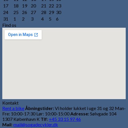
17
18
19
20
21
22
23
24
25
26
27
28
29
30
31
1
2
3
4
5
6
Find os
Kontakt
Rent a bike
Åbningstider:
Vi holder lukket i uge 31 og 32 Man-
Fre: 10:00-17:30 Lør: 10:00-15:00
Adresse:
Sølvgade 104
1307 København K
Tlf
:
+45 33 15 97 46
Mail
:
mail@sogadecykler.dk