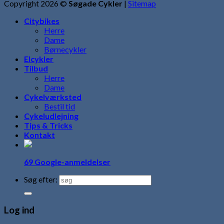
Copyright 2026 ©
Søgade Cykler
|
Sitemap
Citybikes
Herre
Dame
Børnecykler
Elcykler
Tilbud
Herre
Dame
Cykelværksted
Bestil tid
Cykeludlejning
Tips & Tricks
Kontakt
69 Google-anmeldelser
Søg efter:
Log ind