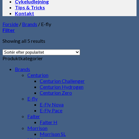
Cykeludlejning
Tips & Tricks
Kontakt
Forside
/
Brands
/
E-fly
Filter
Showing all 5 results
Produktkategorier
Brands
Centurion
Centurion Challenger
Centurion Hydrogen
Centurion Zero
E-fly
E-Fly Nova
E-Fly Pace
Falter
Falter H
Morrison
Morrison SL