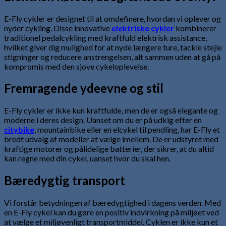
E-Fly cykler er designet til at omdefinere, hvordan vi oplever og
nyder cykling. Disse innovative
elektriske cykler
kombinerer
traditionel pedalcykling med kraftfuld elektrisk assistance,
hvilket giver dig mulighed for at nyde længere ture, tackle stejle
stigninger og reducere anstrengelsen, alt sammen uden at gå på
kompromis med den sjove cykeloplevelse.
Fremragende ydeevne og stil
E-Fly cykler er ikke kun kraftfulde, men de er også elegante og
moderne i deres design. Uanset om du er på udkig efter en
citybike
, mountainbike eller en elcykel til pendling, har E-Fly et
bredt udvalg af modeller at vælge imellem. De er udstyret med
kraftige motorer og pålidelige batterier, der sikrer, at du altid
kan regne med din cykel, uanset hvor du skal hen.
Bæredygtig transport
Vi forstår betydningen af bæredygtighed i dagens verden. Med
en E-Fly cykel kan du gøre en positiv indvirkning på miljøet ved
at vælge et miljøvenligt transportmiddel. Cyklen er ikke kun et