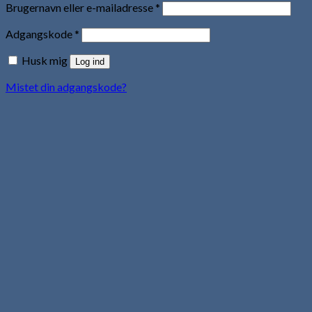
Brugernavn eller e-mailadresse
*
Adgangskode
*
Husk mig
Log ind
Mistet din adgangskode?