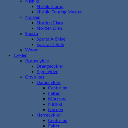
Nishiki
Nishiki Comp
Nishiki Touring Master
Norden
Norden Clara
Norden Ellen
Sparta
Sparta A-Shine
Sparta D-Rule
Woom
Cykler
Børnecykler
Drengecykler
Pigecykler
Citybikes
Damecykler
Centurion
Falter
Morrison
Nishiki
Norden
Herrecykler
Centurion
Falter