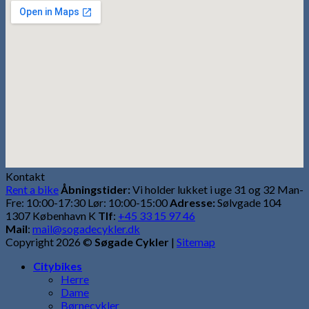
Kontakt
Rent a bike
Åbningstider:
Vi holder lukket i uge 31 og 32 Man-
Fre: 10:00-17:30 Lør: 10:00-15:00
Adresse:
Sølvgade 104
1307 København K
Tlf
:
+45 33 15 97 46
Mail
:
mail@sogadecykler.dk
Copyright 2026 ©
Søgade Cykler
|
Sitemap
Citybikes
Herre
Dame
Børnecykler