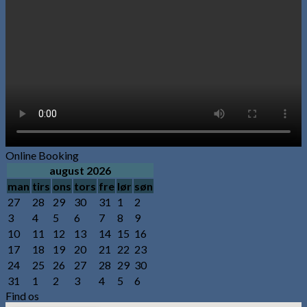
Online Booking
august 2026
man
tirs
ons
tors
fre
lør
søn
27
28
29
30
31
1
2
3
4
5
6
7
8
9
10
11
12
13
14
15
16
17
18
19
20
21
22
23
24
25
26
27
28
29
30
31
1
2
3
4
5
6
Find os