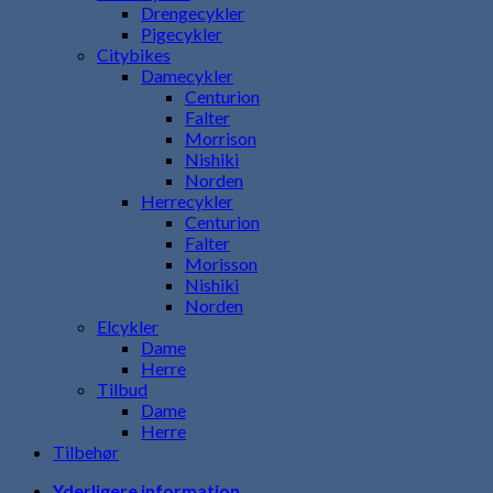
Drengecykler
Pigecykler
Citybikes
Damecykler
Centurion
Falter
Morrison
Nishiki
Norden
Herrecykler
Centurion
Falter
Morisson
Nishiki
Norden
Elcykler
Dame
Herre
Tilbud
Dame
Herre
Tilbehør
Yderligere information