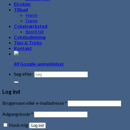
Elcykler
Tilbud
Herre
Dame
Cykelværksted
Bestil tid
Cykeludlejning
Tips & Tricks
Kontakt
69 Google-anmeldelser
Søg efter:
Log ind
Brugernavn eller e-mailadresse
*
Adgangskode
*
Husk mig
Log ind