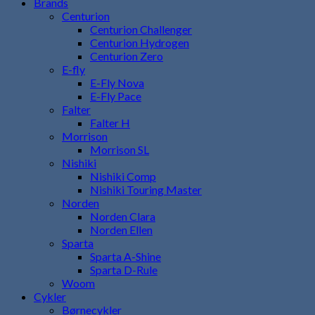
Brands
Centurion
Centurion Challenger
Centurion Hydrogen
Centurion Zero
E-fly
E-Fly Nova
E-Fly Pace
Falter
Falter H
Morrison
Morrison SL
Nishiki
Nishiki Comp
Nishiki Touring Master
Norden
Norden Clara
Norden Ellen
Sparta
Sparta A-Shine
Sparta D-Rule
Woom
Cykler
Børnecykler