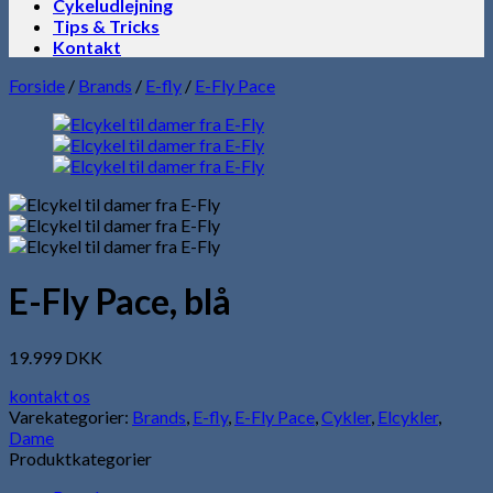
Cykeludlejning
Tips & Tricks
Kontakt
Forside
/
Brands
/
E-fly
/
E-Fly Pace
E-Fly Pace, blå
19.999
DKK
kontakt os
Varekategorier:
Brands
,
E-fly
,
E-Fly Pace
,
Cykler
,
Elcykler
,
Dame
Produktkategorier